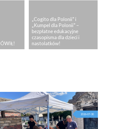
„Cogito dla Polonii” i
„Kumpel dla Polonii” –
bezpłatne edukacyjne
czasopisma dla dzieci i
MÓWIŁ!
nastolatków!
2026-07-30