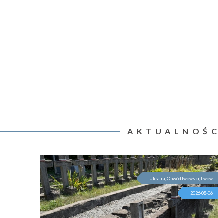
AKTUALNOŚC
Ukraina, Obwód lwowski, Lwów
2026-08-06