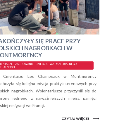
AKOŃCZYŁY SIĘ PRACE PRZY
OLSKICH NAGROBKACH W
ONTMORENCY
ENTARZE, ZACHOWANIE DZIEDZICTWA MATERIALNEGO,
TUALNOŚCI
 Cmentarzu Les Champeaux w Montmorency
kończyła się kolejna edycja praktyk terenowych przy
lskich nagrobkach. Wolontariusze przyczynili się do
hrony jednego z najważniejszych miejsc pamięci
skiej emigracji we Francji.
CZYTAJ WIĘCEJ