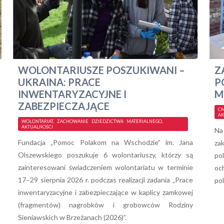
WOLONTARIUSZE POSZUKIWANI –
Z
UKRAINA: PRACE
P
INWENTARYZACYJNE I
M
ZABEZPIECZAJĄCE
CM
AK
WOLONTARIAT, ZACHOWANIE DZIEDZICTWA MATERIALNEGO,
AKTUALNOŚCI
Na
Fundacja „Pomoc Polakom na Wschodzie” im. Jana
za
Olszewskiego poszukuje 6 wolontariuszy, którzy są
po
zainteresowani świadczeniem wolontariatu w terminie
oc
17–29 sierpnia 2026 r. podczas realizacji zadania „Prace
pol
inwentaryzacyjne i zabezpieczające w kaplicy zamkowej
(fragmentów) nagrobków i grobowców Rodziny
Sieniawskich w Brzeżanach (2026)”.