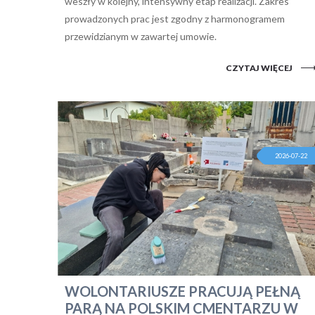
weszły w kolejny, intensywny etap realizacji. Zakres
prowadzonych prac jest zgodny z harmonogramem
przewidzianym w zawartej umowie.
CZYTAJ WIĘCEJ
2026-07-22
WOLONTARIUSZE PRACUJĄ PEŁNĄ
PARĄ NA POLSKIM CMENTARZU W