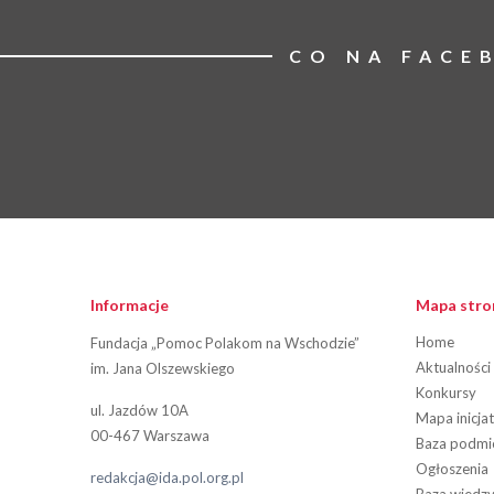
CO NA FACE
Informacje
Mapa stro
Home
Fundacja „Pomoc Polakom na Wschodzie”
Aktualności
im. Jana Olszewskiego
Konkursy
ul. Jazdów 10A
Mapa inicja
00-467 Warszawa
Baza podm
Ogłoszenia
redakcja@ida.pol.org.pl