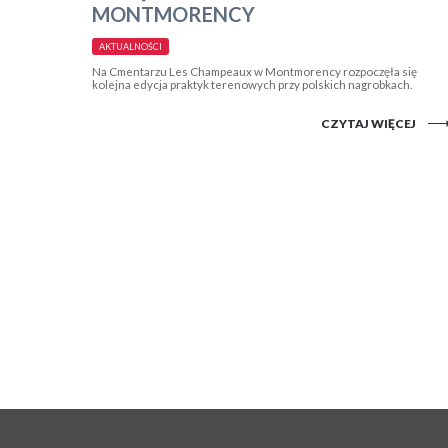
MONTMORENCY
AKTUALNOŚCI
Na Cmentarzu Les Champeaux w Montmorency rozpoczęła się
kolejna edycja praktyk terenowych przy polskich nagrobkach.
CZYTAJ WIĘCEJ