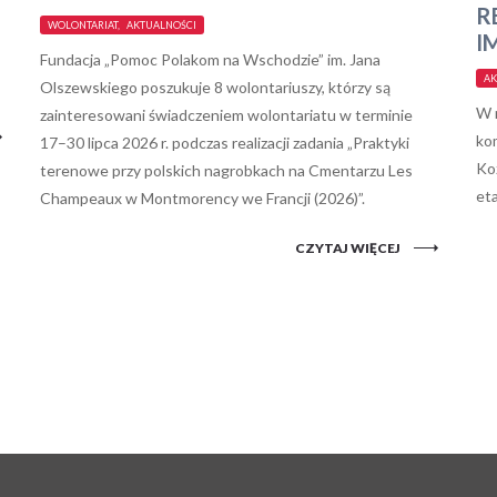
R
WOLONTARIAT, AKTUALNOŚCI
I
Fundacja „Pomoc Polakom na Wschodzie” im. Jana
AK
Olszewskiego poszukuje 8 wolontariuszy, którzy są
W m
zainteresowani świadczeniem wolontariatu w terminie
ko
17–30 lipca 2026 r. podczas realizacji zadania „Praktyki
Ko
terenowe przy polskich nagrobkach na Cmentarzu Les
eta
Champeaux w Montmorency we Francji (2026)”.
CZYTAJ WIĘCEJ