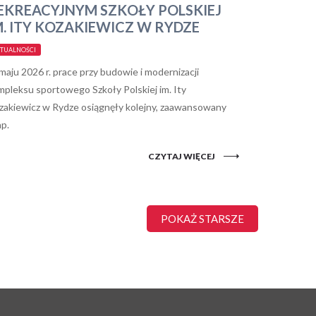
EKREACYJNYM SZKOŁY POLSKIEJ
M. ITY KOZAKIEWICZ W RYDZE
TUALNOŚCI
aju 2026 r. prace przy budowie i modernizacji
mpleksu sportowego Szkoły Polskiej im. Ity
zakiewicz w Rydze osiągnęły kolejny, zaawansowany
p.
CZYTAJ WIĘCEJ
POKAŻ STARSZE