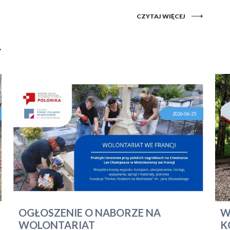
CZYTAJ WIĘCEJ
2026-06-25
OGŁOSZENIE O NABORZE NA
W
WOLONTARIAT
K