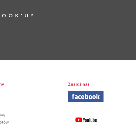
BOOK'U?
ny
Znajdź nas
tyw
iotów